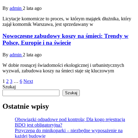
By
admin
2 lata ago
Licytacje komornicze to proces, w którym majątek dłużnika, który
zajął komornik Warszawa, jest sprzedawany w
Nowoczesne zabudowy koszy na śmieci: Trendy w
Polsce, Europie i na świecie
By
admin
2 lata ago
W dobie rosnącej świadomości ekologicznej i urbanistycznych
wyzwań, zabudowa koszy na śmieci staje się kluczowym
Stronicowanie
1
2
3
…
6
Next
Szukaj
wpisów
Szukaj
Ostatnie wpisy
Obowiązki odpadowe pod kontrolą: Dla kogo rejestracja
BDO jest obligatoryjna?
Przyczepa do minikoparki – niezbędne wyposażenie na
każdej budowie