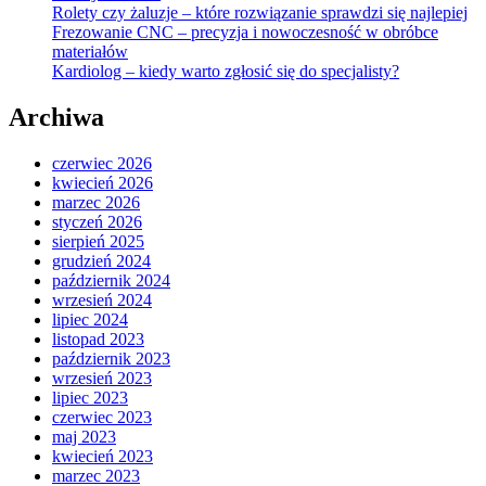
Rolety czy żaluzje – które rozwiązanie sprawdzi się najlepiej
Frezowanie CNC – precyzja i nowoczesność w obróbce
materiałów
Kardiolog – kiedy warto zgłosić się do specjalisty?
Archiwa
czerwiec 2026
kwiecień 2026
marzec 2026
styczeń 2026
sierpień 2025
grudzień 2024
październik 2024
wrzesień 2024
lipiec 2024
listopad 2023
październik 2023
wrzesień 2023
lipiec 2023
czerwiec 2023
maj 2023
kwiecień 2023
marzec 2023