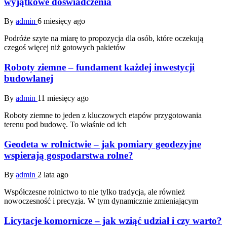
wyjątkowe doświadczenia
By
admin
6 miesięcy ago
Podróże szyte na miarę to propozycja dla osób, które oczekują
czegoś więcej niż gotowych pakietów
Roboty ziemne – fundament każdej inwestycji
budowlanej
By
admin
11 miesięcy ago
Roboty ziemne to jeden z kluczowych etapów przygotowania
terenu pod budowę. To właśnie od ich
Geodeta w rolnictwie – jak pomiary geodezyjne
wspierają gospodarstwa rolne?
By
admin
2 lata ago
Współczesne rolnictwo to nie tylko tradycja, ale również
nowoczesność i precyzja. W tym dynamicznie zmieniającym
Licytacje komornicze – jak wziąć udział i czy warto?