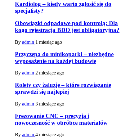
Kardiolog – kiedy warto zgłosić się do
specjalisty?
Obowiązki odpadowe pod kontrolą: Dla
kogo rejestracja BDO jest obligatoryjna?
By
admin
1 miesiąc ago
Przyczepa do minikoparki – niezbędne
wyposażenie na każdej budowie
By
admin
2 miesiące ago
Rolety czy żaluzje – które rozwiązanie
sprawdzi się najlepiej
By
admin
3 miesiące ago
Frezowanie CNC – precyzja i
nowoczesność w obróbce materiałów
By
admin
4 miesiące ago