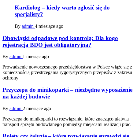
Kardiolog – kiedy warto zgłosić się do
specjalisty?
By
admin
4 miesiące ago
Obowiązki odpadowe pod kontrolą: Dla kogo
rejestracja BDO jest obligatoryjna?
By
admin
1 miesiąc ago
Prowadzenie nowoczesnego przedsiębiorstwa w Polsce wiąże się z
koniecznością przestrzegania rygorystycznych przepisów z zakresu
ochrony
Przyczepa do minikoparki – niezbędne wyposażenie
na każdej budowie
By
admin
2 miesiące ago
Przyczepa do minikoparki to rozwiązanie, które znacząco ułatwia
transport sprzętu budowlanego pomiędzy miejscami realizacji prac.
Rolety czy żaluzje – które rozwiązanie sprawdzi się