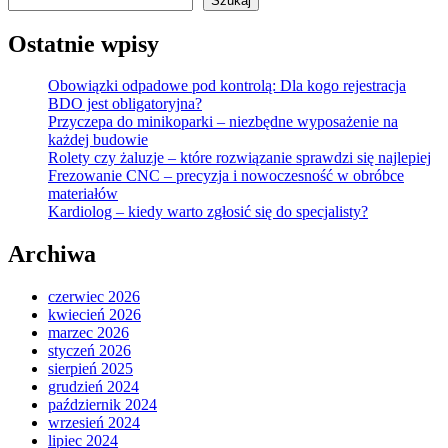
Szukaj
Ostatnie wpisy
Obowiązki odpadowe pod kontrolą: Dla kogo rejestracja
BDO jest obligatoryjna?
Przyczepa do minikoparki – niezbędne wyposażenie na
każdej budowie
Rolety czy żaluzje – które rozwiązanie sprawdzi się najlepiej
Frezowanie CNC – precyzja i nowoczesność w obróbce
materiałów
Kardiolog – kiedy warto zgłosić się do specjalisty?
Archiwa
czerwiec 2026
kwiecień 2026
marzec 2026
styczeń 2026
sierpień 2025
grudzień 2024
październik 2024
wrzesień 2024
lipiec 2024