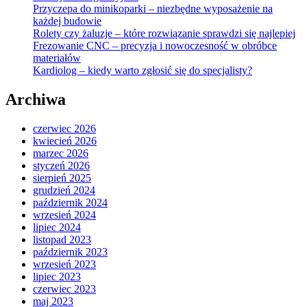
Przyczepa do minikoparki – niezbędne wyposażenie na
każdej budowie
Rolety czy żaluzje – które rozwiązanie sprawdzi się najlepiej
Frezowanie CNC – precyzja i nowoczesność w obróbce
materiałów
Kardiolog – kiedy warto zgłosić się do specjalisty?
Archiwa
czerwiec 2026
kwiecień 2026
marzec 2026
styczeń 2026
sierpień 2025
grudzień 2024
październik 2024
wrzesień 2024
lipiec 2024
listopad 2023
październik 2023
wrzesień 2023
lipiec 2023
czerwiec 2023
maj 2023