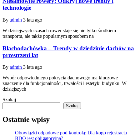
Niesamowite rowery: Odkryj nowe trendy i
technologie
By
admin
3 lata ago
W dzisiejszych czasach rower staje się nie tylko środkiem
transportu, ale także popularnym sposobem na
Blachodachówka – Trendy w dziedzinie dachów na
przestrzeni lat
By
admin
3 lata ago
Wybór odpowiedniego pokrycia dachowego ma kluczowe
znaczenie dla funkcjonalności, trwałości i estetyki budynku. W
dzisiejszych
Szukaj
Szukaj
Ostatnie wpisy
Obowiązki odpadowe pod kontrolą: Dla kogo rejestracja
BDO jest obligatoryjna?