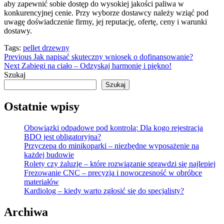
aby zapewnić sobie dostęp do wysokiej jakości paliwa w
konkurencyjnej cenie. Przy wyborze dostawcy należy wziąć pod
uwagę doświadczenie firmy, jej reputację, ofertę, ceny i warunki
dostawy.
Tags:
pellet drzewny
Continue
Previous
Jak napisać skuteczny wniosek o dofinansowanie?
Next
Zabiegi na ciało – Odzyskaj harmonię i piękno!
Reading
Szukaj
Szukaj
Ostatnie wpisy
Obowiązki odpadowe pod kontrolą: Dla kogo rejestracja
BDO jest obligatoryjna?
Przyczepa do minikoparki – niezbędne wyposażenie na
każdej budowie
Rolety czy żaluzje – które rozwiązanie sprawdzi się najlepiej
Frezowanie CNC – precyzja i nowoczesność w obróbce
materiałów
Kardiolog – kiedy warto zgłosić się do specjalisty?
Archiwa