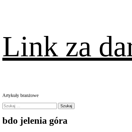
Skip
Link za d
to
content
Artykuły branżowe
Primary
Szukaj:
Menu
bdo jelenia góra