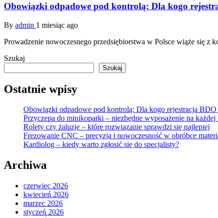
Obowiązki odpadowe pod kontrolą: Dla kogo rejestra
By
admin
1 miesiąc ago
Prowadzenie nowoczesnego przedsiębiorstwa w Polsce wiąże się z ko
Szukaj
Szukaj
Ostatnie wpisy
Obowiązki odpadowe pod kontrolą: Dla kogo rejestracja BDO j
Przyczepa do minikoparki – niezbędne wyposażenie na każdej
Rolety czy żaluzje – które rozwiązanie sprawdzi się najlepiej
Frezowanie CNC – precyzja i nowoczesność w obróbce mater
Kardiolog – kiedy warto zgłosić się do specjalisty?
Archiwa
czerwiec 2026
kwiecień 2026
marzec 2026
styczeń 2026