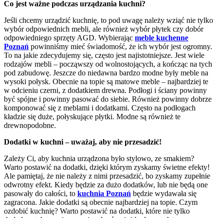
Co jest ważne podczas urządzania kuchni?
Jeśli chcemy urządzić kuchnię, to pod uwagę należy wziąć nie tylko
wybór odpowiednich mebli, ale również wybór płytek czy dobór
odpowiedniego sprzęty AGD. Wybierając
meble kuchenne
Poznań
powinniśmy mieć świadomość, że ich wybór jest ogromny.
To na jakie zdecydujemy się, często jest najistotniejsze. Jest wiele
rodzajów mebli – począwszy od wolnostojących, a kończąc na tych
pod zabudowę. Jeszcze do niedawna bardzo modne były meble na
wysoki połysk. Obecnie na topie są matowe meble – najbardziej te
w odcieniu czerni, z dodatkiem drewna. Podłogi i ściany powinny
być spójne i powinny pasować do siebie. Również powinny dobrze
komponować się z meblami i dodatkami. Często na podłogach
kładzie się duże, połyskujące płytki. Modne są również te
drewnopodobne.
Dodatki w kuchni – uważaj, aby nie przesadzić!
Zależy Ci, aby kuchnia urządzona było stylowo, ze smakiem?
Warto postawić na dodatki, dzięki którym zyskamy świetne efekty!
Ale pamiętaj, że nie należy z nimi przesadzić, bo zyskamy zupełnie
odwrotny efekt. Kiedy będzie za dużo dodatków, lub nie będą one
pasowały do całości, to
kuchnia Poznań
będzie wydawała się
zagracona. Jakie dodatki są obecnie najbardziej na topie. Czym
ozdobić kuchnię? Warto postawić na dodatki, które nie tylko