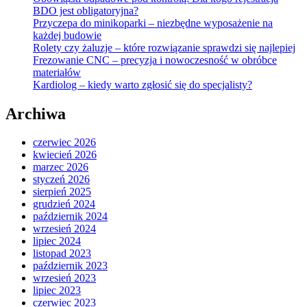
BDO jest obligatoryjna?
Przyczepa do minikoparki – niezbędne wyposażenie na
każdej budowie
Rolety czy żaluzje – które rozwiązanie sprawdzi się najlepiej
Frezowanie CNC – precyzja i nowoczesność w obróbce
materiałów
Kardiolog – kiedy warto zgłosić się do specjalisty?
Archiwa
czerwiec 2026
kwiecień 2026
marzec 2026
styczeń 2026
sierpień 2025
grudzień 2024
październik 2024
wrzesień 2024
lipiec 2024
listopad 2023
październik 2023
wrzesień 2023
lipiec 2023
czerwiec 2023