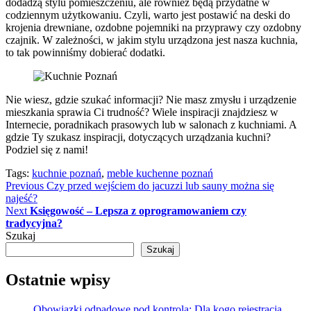
dodadzą stylu pomieszczeniu, ale również będą przydatne w
codziennym użytkowaniu. Czyli, warto jest postawić na deski do
krojenia drewniane, ozdobne pojemniki na przyprawy czy ozdobny
czajnik. W zależności, w jakim stylu urządzona jest nasza kuchnia,
to tak powinniśmy dobierać dodatki.
Nie wiesz, gdzie szukać informacji? Nie masz zmysłu i urządzenie
mieszkania sprawia Ci trudność? Wiele inspiracji znajdziesz w
Internecie, poradnikach prasowych lub w salonach z kuchniami. A
gdzie Ty szukasz inspiracji, dotyczących urządzania kuchni?
Podziel się z nami!
Tags:
kuchnie poznań
,
meble kuchenne poznań
Continue
Previous
Czy przed wejściem do jacuzzi lub sauny można się
najeść?
Reading
Next
Księgowość – Lepsza z oprogramowaniem czy
tradycyjna?
Szukaj
Szukaj
Ostatnie wpisy
Obowiązki odpadowe pod kontrolą: Dla kogo rejestracja