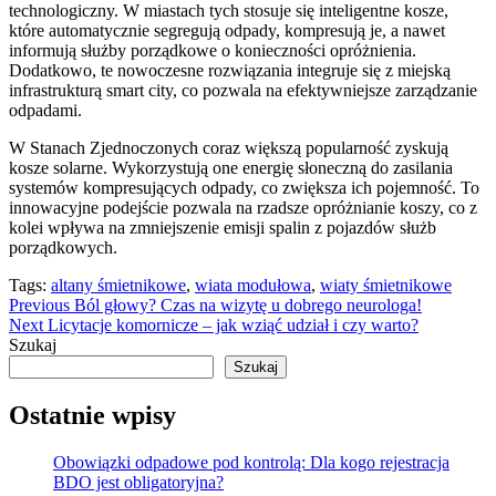
technologiczny. W miastach tych stosuje się inteligentne kosze,
które automatycznie segregują odpady, kompresują je, a nawet
informują służby porządkowe o konieczności opróżnienia.
Dodatkowo, te nowoczesne rozwiązania integruje się z miejską
infrastrukturą smart city, co pozwala na efektywniejsze zarządzanie
odpadami.
W Stanach Zjednoczonych coraz większą popularność zyskują
kosze solarne. Wykorzystują one energię słoneczną do zasilania
systemów kompresujących odpady, co zwiększa ich pojemność. To
innowacyjne podejście pozwala na rzadsze opróżnianie koszy, co z
kolei wpływa na zmniejszenie emisji spalin z pojazdów służb
porządkowych.
Tags:
altany śmietnikowe
,
wiata modułowa
,
wiaty śmietnikowe
Continue
Previous
Ból głowy? Czas na wizytę u dobrego neurologa!
Next
Licytacje komornicze – jak wziąć udział i czy warto?
Reading
Szukaj
Szukaj
Ostatnie wpisy
Obowiązki odpadowe pod kontrolą: Dla kogo rejestracja
BDO jest obligatoryjna?