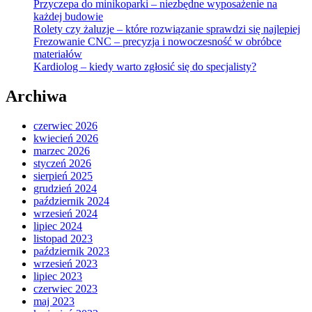
Przyczepa do minikoparki – niezbędne wyposażenie na
każdej budowie
Rolety czy żaluzje – które rozwiązanie sprawdzi się najlepiej
Frezowanie CNC – precyzja i nowoczesność w obróbce
materiałów
Kardiolog – kiedy warto zgłosić się do specjalisty?
Archiwa
czerwiec 2026
kwiecień 2026
marzec 2026
styczeń 2026
sierpień 2025
grudzień 2024
październik 2024
wrzesień 2024
lipiec 2024
listopad 2023
październik 2023
wrzesień 2023
lipiec 2023
czerwiec 2023
maj 2023