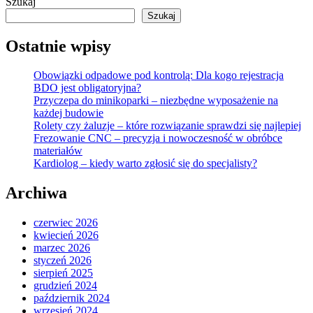
Szukaj
Szukaj
Ostatnie wpisy
Obowiązki odpadowe pod kontrolą: Dla kogo rejestracja
BDO jest obligatoryjna?
Przyczepa do minikoparki – niezbędne wyposażenie na
każdej budowie
Rolety czy żaluzje – które rozwiązanie sprawdzi się najlepiej
Frezowanie CNC – precyzja i nowoczesność w obróbce
materiałów
Kardiolog – kiedy warto zgłosić się do specjalisty?
Archiwa
czerwiec 2026
kwiecień 2026
marzec 2026
styczeń 2026
sierpień 2025
grudzień 2024
październik 2024
wrzesień 2024