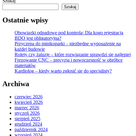
Szukaj
Szukaj
Ostatnie wpisy
Obowiązki odpadowe pod kontrolą: Dla kogo rejestracja
BDO jest obligatoryjna?
Przyczepa do minikoparki – niezbędne wyposażenie na
każdej budowie
Rolety czy żaluzje – które rozwiązanie sprawdzi się najlepiej
Frezowanie CNC – precyzja i nowoczesność w obróbce
materiałów
Kardiolog – kiedy warto zgłosić się do specjalisty?
Archiwa
czerwiec 2026
kwiecień 2026
marzec 2026
styczeń 2026
sierpień 2025
grudzień 2024
październik 2024
wrzesień 2024