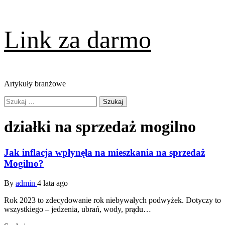
Skip
Link za darmo
to
content
Artykuły branżowe
Primary
Szukaj:
Menu
działki na sprzedaż mogilno
Jak inflacja wpłynęła na mieszkania na sprzedaż
Mogilno?
By
admin
4 lata ago
Rok 2023 to zdecydowanie rok niebywałych podwyżek. Dotyczy to
wszystkiego – jedzenia, ubrań, wody, prądu…